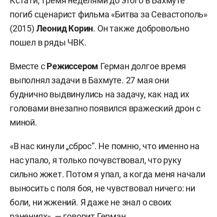
Кстати, тремя неделями до этого в Бахмуте
погиб сценарист фильма «Битва за Севастополь»
(2015)
Леонид Корин
. Он также добровольно
пошел в ряды ЧВК.
Вместе с
Режиссером
Герман долгое время
выполнял задачи в Бахмуте. 27 мая они
буднично выдвинулись на задачу, как над их
головами внезапно появился вражеский дрон с
миной.
«В нас кинули „сброс“. Не помню, что именно на
нас упало, я только почувствовал, что руку
сильно жжет. Потом я упал, а когда меня начали
выносить с поля боя, не чувствовал ничего: ни
боли, ни жжений. Я даже не знал о своих
ранениях», — говорит Герман.