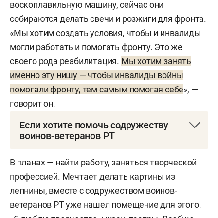
воскоплавильную машину, сейчас они
собираются делать свечи и розжиги для фронта.
«Мы хотим создать условия, чтобы и инвалиды
могли работать и помогать фронту. Это же
своего рода реабилитация.
Мы хотим занять
именно эту нишу — чтобы инвалиды войны
помогали фронту, тем самым помогая себе
», —
говорит он.
Если хотите помочь содружеству
воинов-ветеранов РТ
РОО Точка банк
В планах — найти работу, заняться творческой
профессией. Мечтает делать картины из
Расчетный счет: 40703810020000006998
лепнины, вместе с содружеством воинов-
Название банка: ООО «Банк Точка»
ветеранов РТ уже нашел помещение для этого.