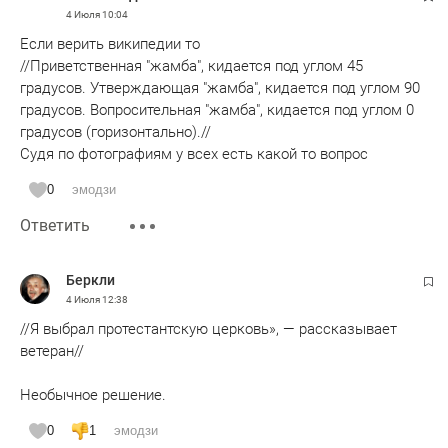
4 Июля
10:04
Если верить википедии то
//Приветственная "жамба", кидается под углом 45
градусов. Утверждающая "жамба", кидается под углом 90
градусов. Вопросительная "жамба", кидается под углом 0
градусов (горизонтально).//
Судя по фотографиям у всех есть какой то вопрос
0
эмодзи
Ответить
Беркли
4 Июля
12:38
//Я выбрал протестантскую церковь», — рассказывает
ветеран//
Необычное решение.
0
1
эмодзи