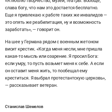
«Я люблю творчество, музеи, театры. Вообще,
БИК: 044525104
слава богу, что нам это достается бесплатно.
Еще я привлекаю к работе таких же инвалидов —
Корреспондентский счет:
это опять же реабилитация, ну и возможность
30101810745374525104
заработать», — говорит он.
Наименование: РЕГИОНАЛЬНАЯ
На шее у Германа рядом с военным жетоном
ОБЩЕСТВЕННАЯ ОРГАНИЗАЦИЯ
висит крестик. «Когда меня несли, мне пришла
«СОДРУЖЕСТВО ВОИНОВ-ВЕТЕРАНОВ
какая-то мысль или озарение. Я просил Бога:
РЕСПУБЛИКИ ТАТАРСТАН»
если умру, то пусть возьмет меня к себе. А если
ИНН: 1685021032
он оставит меня жить, то пообещал ему
креститься. Я выбрал протестантскую церковь»,
КПП: 168501001
— рассказывает ветеран.
Станислав Шемелов