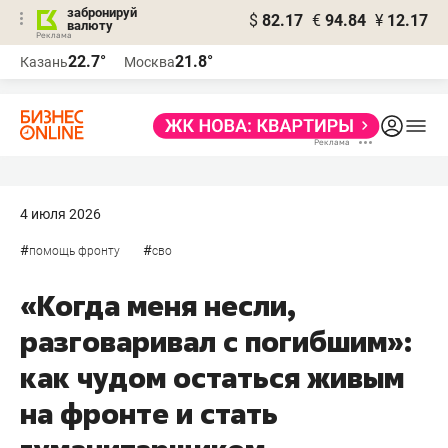
забронируй
$
82.17
€
94.84
¥
12.17
валюту
22.7°
21.8°
Казань
Москва
4 июля 2026
#
#
помощь фронту
сво
«Когда меня несли,
разговаривал с погибшим»:
как чудом остаться живым
на фронте и стать