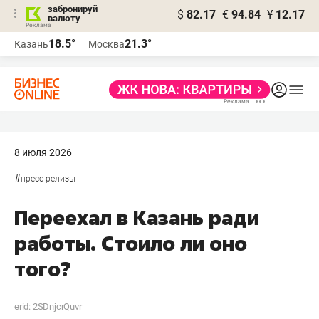
забронируй
$
82.17
€
94.84
¥
12.17
валюту
18.5°
21.3°
Казань
Москва
8 июля 2026
#
пресс-релизы
Переехал в Казань ради
работы. Стоило ли оно
того?
erid: 2SDnjcrQuvr