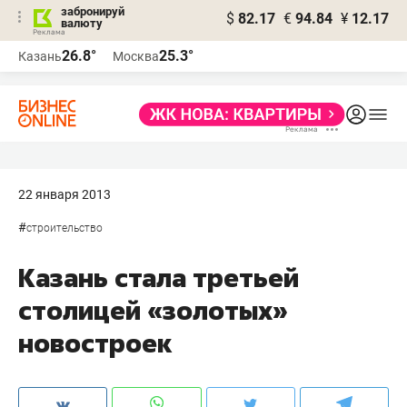
забронируй
$
82.17
€
94.84
¥
12.17
валюту
26.8°
25.3°
Казань
Москва
22 января 2013
#
строительство
Казань стала третьей
столицей «золотых»
новостроек