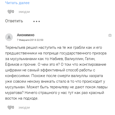
Читать далее
их 25 актов и, что дальше. Скоро их будет еще 25.
Проблему решить необходимо конкретно, не заниматься
0
эмодзи
словоблудием. Конечно, не хочется быть не тактичной,
Ответить
якобы, уважаемая Гульнара Вы же федеральный орган,
будьте хотя бы чуточку независимой и больше уважать
Вас станут. Главное, Вы указы президента не критикуйте, а
Анонимно
остальных может как угодно и президент Вас зауважает.
7 Февраля 2013
22:53
Тереньтьев решил наступить на те же грабли как и его
предшественники на поприще государственного призора
за мусульманами как то Набиев, Валиуллин, Гатин,
Ефимов и прочие. О чем это я? О том что жонглирование
цифрами не самый эффективный способ работы с
конфессиями. Похоже после смерти валиуллы хазрата
уже совсем некому вникать стало в то что происходит у
мусульман. Может быть тереньтеву не дают покоя лавры
муратова? Ничего страшного у нас тут как раз красный
восток на подходе.
0
эмодзи