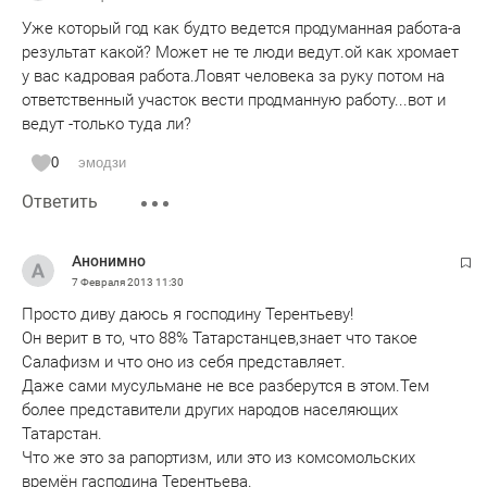
Уже который год как будто ведется продуманная работа-а
результат какой? Может не те люди ведут.ой как хромает
у вас кадровая работа.Ловят человека за руку потом на
ответственный участок вести продманную работу...вот и
ведут -только туда ли?
0
эмодзи
Ответить
Анонимно
7 Февраля 2013
11:30
Просто диву даюсь я господину Терентьеву!
Он верит в то, что 88% Татарстанцев,знает что такое
Салафизм и что оно из себя представляет.
Даже сами мусульмане не все разберутся в этом.Тем
более представители других народов населяющих
Татарстан.
Что же это за рапортизм, или это из комсомольских
времён гасподина Терентьева.