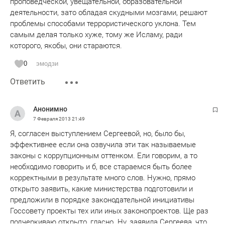
проповедческой, увещательной, образовательной
приведет подобная политика, ведь этот «враг» тоже
деятельности, зато обладая скудными мозгами, решают
жители России.
проблемы способами террористического уклона. Тем
самым делая только хуже, тому же Исламу, ради
которого, якобы, они стараются.
0
эмодзи
Ответить
Анонимно
7 Февраля 2013
21:49
Я, согласен выступлением Сергеевой, но, было бы,
эффективнее если она озвучила эти так называемые
законы с коррупционным оттенком. Ели говорим, а то
необходимо говорить и б, все стараемся быть более
корректными в результате много слов. Нужно, прямо
открыто заявить, какие министерства подготовили и
предложили в порядке законодательной инициативы
Госсовету проекты тех или иных законопроектов. Ще раз
подчеркиваю открыто, гласно. Ну, заявила Сергеева, что