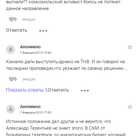
выгнали?? комсомольский активист боюсь не потянет
данное направление
0
эмодзи
Ответить
Анонимно
7 Февраля 2013
15:40
Камалю дали выступить,однако на ТНВ. И он говорил на
последних проповедях,что уезжает по своему решению....
0
эмодзи
Ответить
Показать ответы 1
Анонимно
7 Февраля 2013
17:05
Истинное положение дел другое и не верится, что
Александр Терентьев не знает этого. В СМИ от
бульварных газетенок до аналитических бизнес изданий