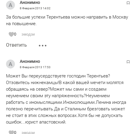
Анонимно
8 Февраля 2013
14:02
За большие успехи Терентьева можно направить в Москву
на повышение.
0
эмодзи
Ответить
Анонимно
8 Февраля 2013
17:53
Может Вы переусердствуете господин Терентьев?
Отзовитесь нижнекамцы!В какой вашей мечети молятся
обращаясь на север?Может мы сами и создаем
неумением своим эту напряженность?Неумением
работать с иномыслящими.Иномолющими.Ленина иногда
полезно перечитывать.Да и Сталиным брезговать может
не стоит в этих сложных вопросах.Хотя бы не допускать
ошибок...юрист апастовский.
0
эмодзи