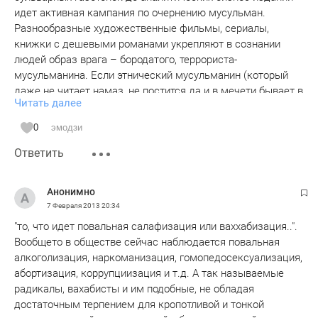
идет активная кампания по очернению мусульман.
Разнообразные художественные фильмы, сериалы,
книжки с дешевыми романами укрепляют в сознании
людей образ врага – бородатого, террориста-
мусульманина. Если этнический мусульманин (который
даже не читает намаз, не постится да и в мечети бывает в
Читать далее
лучшем случае 1-2 раза в год на праздники) не дай бог
совершит преступление или будет заподозрен в
0
эмодзи
совершении преступления, по всем каналам СМИ сразу
Ответить
подымается шум – ах такие-сякие мусульмане, «это все
их ислам», «они хотят всех убить», «они все террористы»,
«дикари», их всех нужно выслать в Саудию, Афганистан,
Анонимно
Пакистан, пусть там создают шариат, каменный век и т.п.
7 Февраля 2013
20:34
Но когда в подобной ситуации оказывается русский, никто
"то, что идет повальная салафизация или ваххабизация..".
даже не подымает эту тему – неинтересно. И эти 88%
Вообщето в обществе сейчас наблюдается повальная
(откуда данные?) это как раз результат подобной
алкоголизация, наркоманизация, гомопедосексуализация,
деятельности. Понятно, что для управления людьми
абортизация, коррупциизация и т.д. А так называемые
удобно использовать образ врага. В советское время
радикалы, вахабисты и им подобные, не обладая
врагом был Запад с Америкой, в последние 25 лет это
достаточным терпением для кропотливой и тонкой
"мусульмане-горцы-чурки-даги" и т.д. Вот только к чему