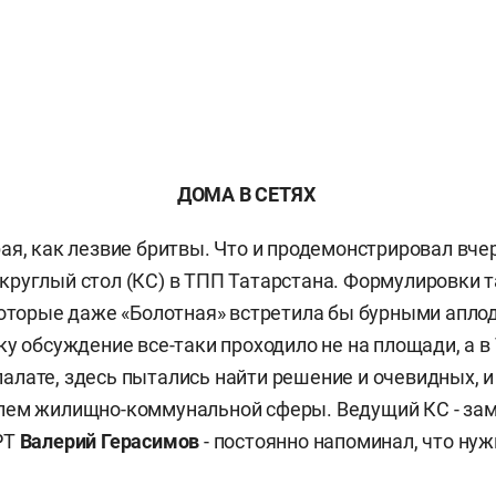
ДОМА В СЕТЯХ
ая, как лезвие бритвы. Что и продемонстрировал вч
руглый стол (КС) в ТПП Татарстана. Формулировки 
которые даже «Болотная» встретила бы бурными апл
ку обсуждение все-таки проходило не на площади, а в 
лате, здесь пытались найти решение и очевидных, и
лем жилищно-коммунальной сферы. Ведущий КС - за
РТ
Валерий Герасимов
- постоянно напоминал, что ну