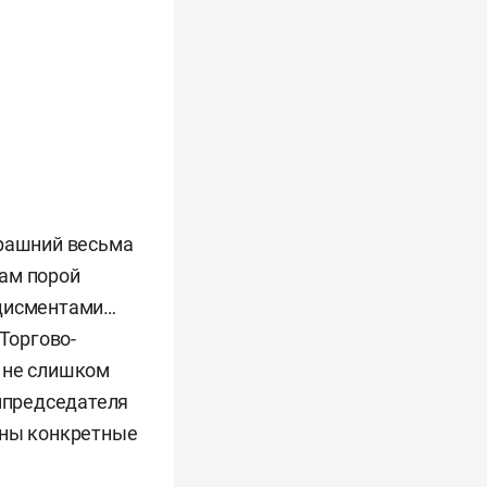
ерашний весьма
там порой
одисментами…
Торгово-
 не слишком
мпредседателя
жны конкретные