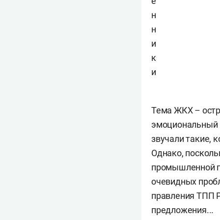
е
н
н
и
к
и
Тема ЖКХ – остр
эмоциональный к
звучали такие, 
Однако, посколь
промышленной па
очевидных проб
правления ТПП 
предложения...