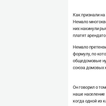
Как признали на
Немало многоква
них накинули ры
платят арендатор
Немало претензи
формулу, по кот
общедомовые ну
союза домовых 
Он говорил о том
наше население
когда одной из 