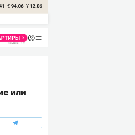
41
€
94.06
¥
12.06
ие или