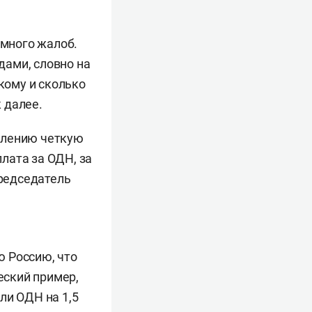
 много жалоб.
дами, словно на
кому и сколько
к далее.
елению четкую
лата за ОДН, за
редседатель
ю Россию, что
еский пример,
ли ОДН на 1,5