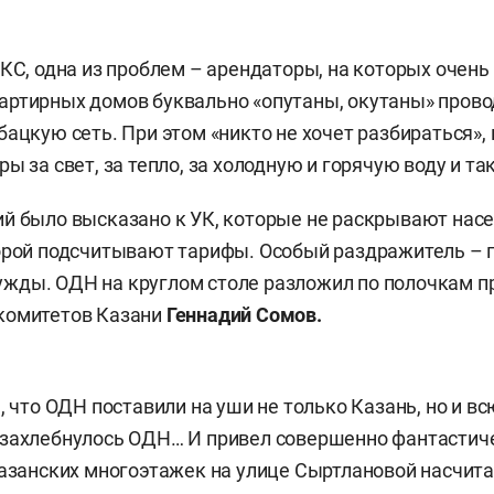
 КС, одна из проблем – арендаторы, на которых очень
ртирных домов буквально «опутаны, окутаны» прово
бацкую сеть. При этом «никто не хочет разбираться», 
ы за свет, за тепло, за холодную и горячую воду и та
й было высказано к УК, которые не раскрывают нас
орой подсчитывают тарифы. Особый раздражитель – п
жды. ОДН на круглом столе разложил по полочкам п
комитетов Казани
Геннадий Сомов.
, что ОДН поставили на уши не только Казань, но и вс
 захлебнулось ОДН… И привел совершенно фантастич
казанских многоэтажек на улице Сыртлановой насчита