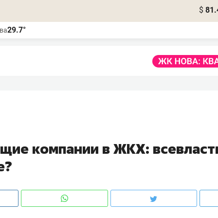
$
81.
29.7°
ва
щие компании в ЖКХ: всевласт
е?