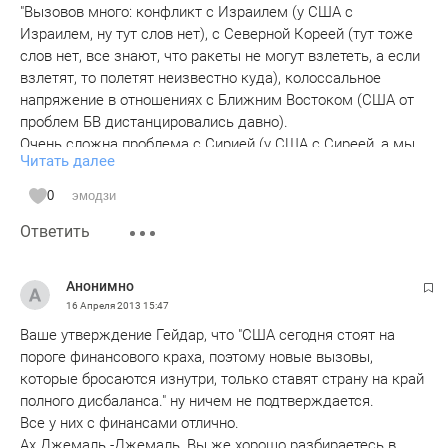
"Вызовов много: конфликт с Израилем (у США с
Израилем, ну тут слов нет), с Северной Кореей (тут тоже
слов нет, все знают, что ракеты не могут взлететь, а если
взлетят, то полетят неизвестно куда), колоссальное
напряжение в отношениях с Ближним Востоком (США от
проблем БВ дистанцировались давно).
Очень сложна проблема с Сирией (у США с Сиреей, а мы
Читать далее
думали у Асада с оппозицией).
США уже активно размышляют над тем, как
0
эмодзи
отсоединиться от поддержки оппозиции и тайно
Ответить
поддержать Башара Асада (тайно это конечно, тайно
божно все).
Анонимно
16 Апреля 2013
15:47
Ваше утверждение Гейдар, что "США сегодня стоят на
пороге финансового краха, поэтому новые вызовы,
которые бросаются изнутри, только ставят страну на край
полного дисбаланса." ну ничем не подтверждается.
Все у них с финансами отлично.
Ах Джемаль -Джемаль, Вы же хорошо разбираетесь в