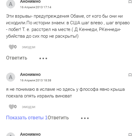
Анонимно
16 Апреля 2013
17:14
Эти взрывы- предупреждения Обаме, от кого бы они ни
исходили.По истории знаем: в США шаг влево , шаг вправо
- побег! Т. е. расстрел на месте.( Д Кеннеди, РКеннеди-
убийства до сих пор не раскрыты!)
0
эмодзи
Ответить
Анонимно
16 Апреля 2013
18:38
я не понимаю в исламе но здесь у флософа явно крыша
поехала опять израиль виноват
0
эмодзи
Ответить
Показать ответы 1
Анонимно