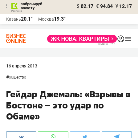
забронируй
$
82.17
€
94.84
¥
12.17
валюту
20.1°
19.3°
Казань
Москва
16 апреля 2013
#
общество
Гейдар Джемаль: «Взрывы в
Бостоне – это удар по
Обаме»