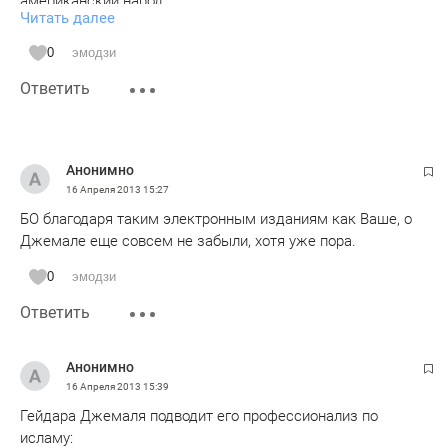
американский народ.
Читать далее
2 Версия. "Как с терактами 11 сентября, за событиями в
Бостоне стоит внутренняя ситуация, которая тут же
0
эмодзи
отразится на внешней." Все знают, что за 11 сентября
Ответить
стоит не внутренняя ситуация. В любом случае 2 версия
противоречит 1.
Анонимно
16 Апреля 2013
15:27
БО благодаря таким электронным изданиям как Ваше, о
Джемале еще совсем не забыли, хотя уже пора.
0
эмодзи
Ответить
Анонимно
16 Апреля 2013
15:39
Гейдара Джемаля подводит его профессионализ по
исламу: