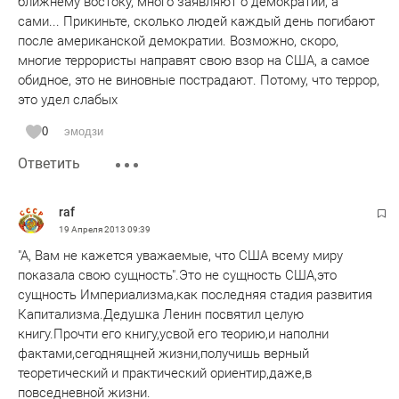
ближнему востоку, много заявляют о демократии, а
сами... Прикиньте, сколько людей каждый день погибают
после американской демократии. Возможно, скоро,
многие террористы направят свою взор на США, а самое
обидное, это не виновные пострадают. Потому, что террор,
это удел слабых
0
эмодзи
Ответить
raf
19 Апреля 2013
09:39
"А, Вам не кажется уважаемые, что США всему миру
показала свою сущность".Это не сущность США,это
сущность Империализма,как последняя стадия развития
Капитализма.Дедушка Ленин посвятил целую
книгу.Прочти его книгу,усвой его теорию,и наполни
фактами,сегоднящней жизни,получишь верный
теоретический и практический ориентир,даже,в
повседневной жизни.