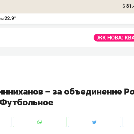
$
81.
22.9°
ва
инниханов – за объединение Ро
 Футбольное