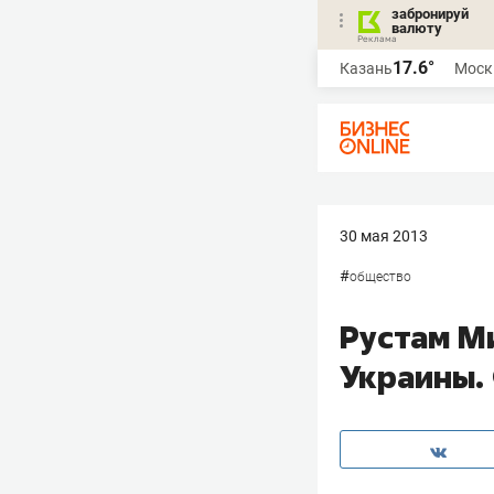
забронируй
валюту
17.6°
Казань
Моск
30 мая 2013
#
общество
Рустам М
Украины.