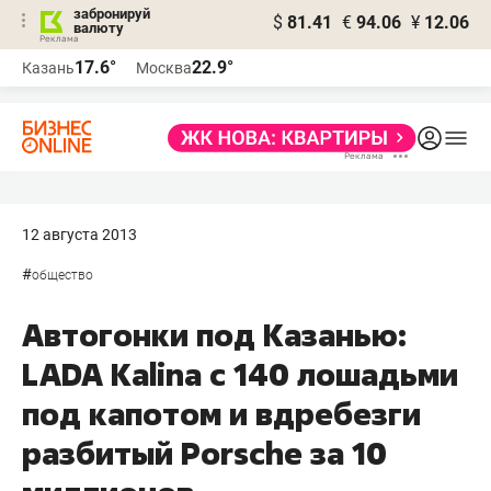
забронируй
$
81.41
€
94.06
¥
12.06
валюту
17.6°
22.9°
Казань
Москва
12 августа 2013
#
общество
Автогонки под Казанью:
LADA Kalina с 140 лошадьми
под капотом и вдребезги
разбитый Porsche за 10