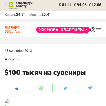
забронируй
$
81.41
€
94.06
¥
12.06
валюту
24.7°
25.4°
Казань
Москва
13 сентября 2013
#
общество
$100 тысяч на сувениры