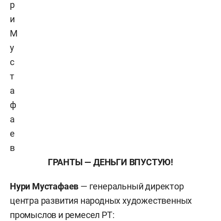
р
и
М
у
с
т
а
ф
а
е
в
ГРАНТЫ — ДЕНЬГИ ВПУСТУЮ!
Нури Мустафаев
— генеральный директор
центра развития народных художественных
промыслов и ремесел РТ: