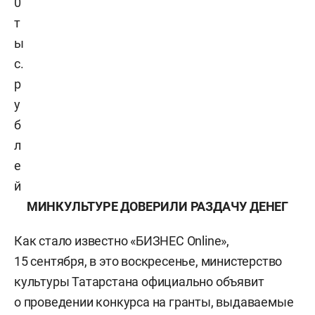
0
т
ы
с.
р
у
б
л
е
й
МИНКУЛЬТУРЕ ДОВЕРИЛИ РАЗДАЧУ ДЕНЕГ
Как стало известно «БИЗНЕС Online»,
15 сентября, в это воскресенье, министерство
культуры Татарстана официально объявит
о проведении конкурса на гранты, выдаваемые