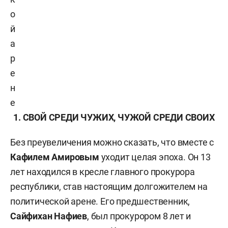
о
й
а
р
е
н
е
1. СВОЙ СРЕДИ ЧУЖИХ, ЧУЖОЙ СРЕДИ СВОИХ
Без преувеличения можно сказать, что вместе с
Кафилем Амировым
уходит целая эпоха. Он 13
лет находился в кресле главного прокурора
республики, став настоящим долгожителем на
политической арене. Его предшественник,
Сайфихан Нафиев
, был прокурором 8 лет и