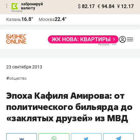
забронируй
$
82.17
€
94.84
¥
12.17
валюту
16.8°
22.4°
Казань
Москва
23 сентября 2013
#
общество
Эпоха Кафиля Амирова: от
политического бильярда до
«заклятых друзей» из МВД