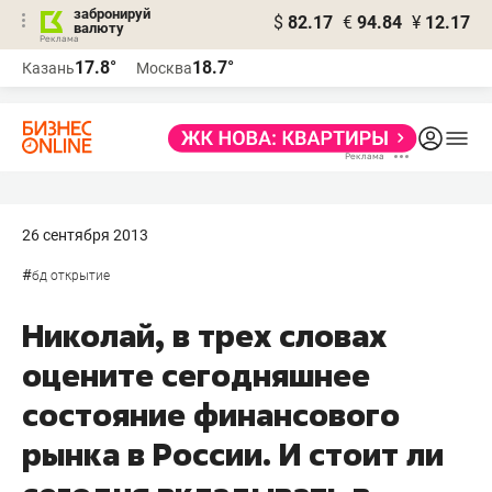
забронируй
$
82.17
€
94.84
¥
12.17
валюту
17.8°
18.7°
Казань
Москва
26 сентября 2013
#
бд открытие
Николай, в трех словах
оцените сегодняшнее
состояние финансового
рынка в России. И стоит ли