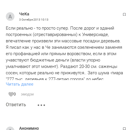
ЧеКа
3 Октября 2013
10:13
Если реально - то просто супер. После дорог и зданий
построенных (отреставрированных) к Универсиаде,
впечатление произвели эти массовые посадки деревьев.
Я писал как у нас в Че занимаются озеленением заменяя
его профанацией или прямым воровством, если в этом
учавствуют бюджетные деньги (власти упорно
умалчивают этот момент). Раздают 20-30 см. саженцы
сосен, которые реально не приживутся.. Зато шума -пиара
"277 тыс. деревьев к 277-летию города" до небес.
Читать далее
А бюджет нашего города и предприятия будут помощнее
казанских. Вопрос только в желании и правильной
0
эмодзи
организации.
Ответить
Анонимно