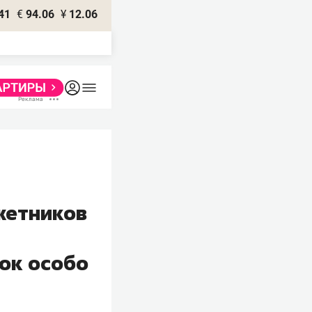
41
€
94.06
¥
12.06
жетников
ок особо