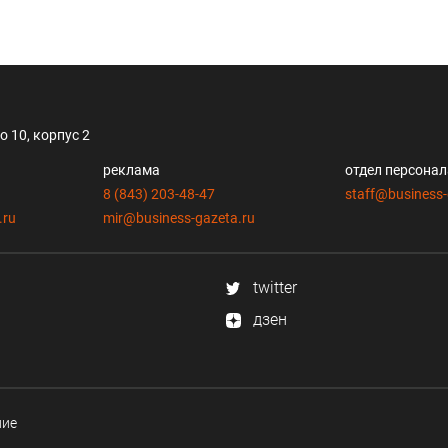
 10, корпус 2
реклама
отдел персона
8 (843) 203-48-47
staff@business-
.ru
mir@business-gazeta.ru
twitter
дзен
ние