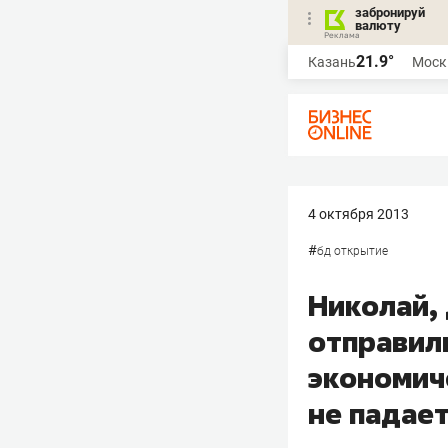
забронируй
валюту
21.9°
Казань
Моск
4 октября 2013
#
бд открытие
Николай,
отправили
экономич
не падает