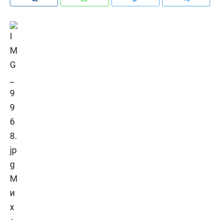
М
и
х