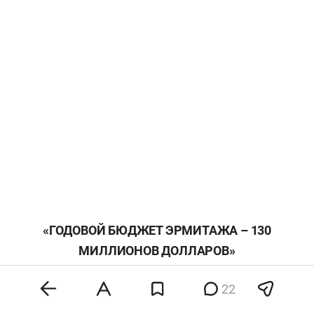
«ГОДОВОЙ БЮДЖЕТ ЭРМИТАЖА – 130
МИЛЛИОНОВ ДОЛЛАРОВ»
– По каким критериям вы оцениваете
22
эффективность своей работы лично и