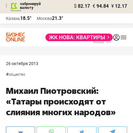
забронируй
$
82.17
€
94.84
¥
12.17
валюту
18.5°
21.3°
Казань
Москва
26 октября 2013
#
общество
Михаил Пиотровский:
«Татары происходят от
слияния многих народов»