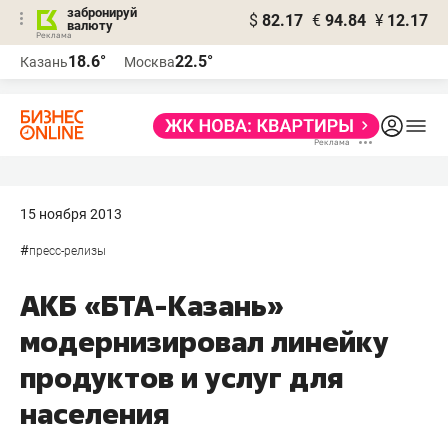
забронируй
$
82.17
€
94.84
¥
12.17
валюту
18.6°
22.5°
Казань
Москва
15 ноября 2013
#
пресс-релизы
АКБ «БТА-Казань»
модернизировал линейку
продуктов и услуг для
населения