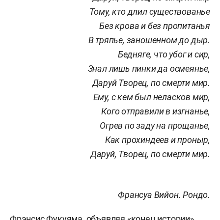
Тому, кто длил существованье
Без крова и без пропитанья
В тряпье, заношенном до дыр.
Бедняге, что убог и сир,
Знал лишь пинки да осмеянье,
Даруй Творец, по смерти мир.
Ему, с кем был неласков мир,
Кого отправили в изгнанье,
Огрев по заду на прощанье,
Как прохиндеев и проныр,
Даруй, Творец, по смерти мир.
Франсуа Вийон. Рондо.
Фрэнсис Фукуяма, объявляя «конец истории»,