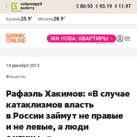
забронируй
$
80.93
€
93.19
¥
11.97
валюту
25.9°
28.9°
Казань
Москва
14 декабря 2013
#
общество
Рафаэль Хакимов: «В случае
катаклизмов власть
в России займут не правые
и не левые, а люди