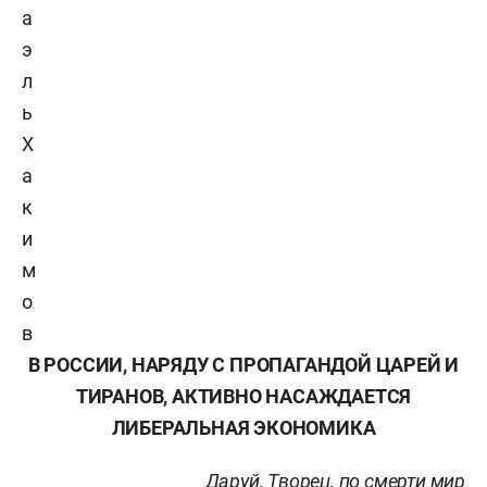
а
э
л
ь
Х
а
к
и
м
о
в
В РОССИИ, НАРЯДУ С ПРОПАГАНДОЙ ЦАРЕЙ И
ТИРАНОВ, АКТИВНО НАСАЖДАЕТСЯ
ЛИБЕРАЛЬНАЯ ЭКОНОМИКА
Даруй, Творец, по смерти мир