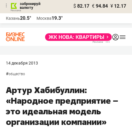
забронируй
$
82.17
€
94.84
¥
12.17
валюту
20.5°
19.3°
Казань
Москва
14 декабря 2013
#
общество
Артур Хабибуллин:
«Народное предприятие –
это идеальная модель
организации компании»