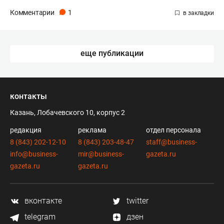
Комментарии
1
еще публикации
контакты
Казань, Лобачевского 10, корпус 2
редакция
реклама
отдел персонала
8 (843) 202-12-10
8 (843) 203-48-47
staff@business-
info@business-
mir@business-
gazeta.ru
gazeta.ru
gazeta.ru
вконтакте
twitter
telegram
дзен