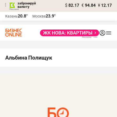
забронируй
$
82.17
€
94.84
¥
12.17
валюту
20.8°
23.9°
Казань
Москва
Альбина Полищук