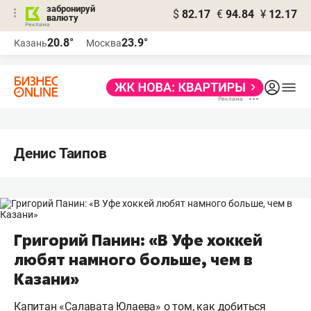
забронируй
$
82.17
€
94.84
¥
12.17
валюту
20.8°
23.9°
Казань
Москва
Денис Таипов
Григорий Панин: «В Уфе хоккей
любят намного больше, чем в
Казани»
Капитан «Салавата Юлаева» о том, как добиться