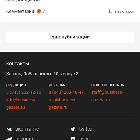
Комментарии
7
еще публикации
контакты
Казань, Лобачевского 10, корпус 2
редакция
реклама
отдел персонала
8 (843) 202-12-10
8 (843) 203-48-47
staff@business-
info@business-
mir@business-
gazeta.ru
gazeta.ru
gazeta.ru
вконтакте
twitter
telegram
дзен