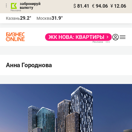
забронируй
$
81.41
€
94.06
¥
12.06
валюту
29.2°
31.9°
Казань
Москва
Анна Городнова