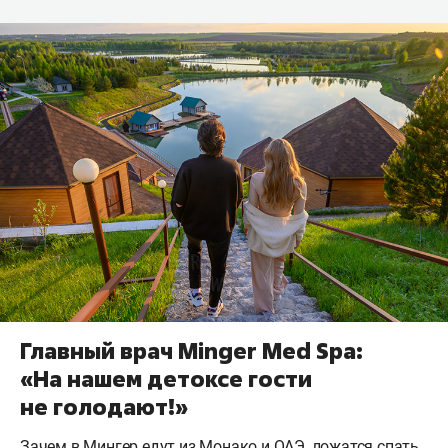
Главный врач Minger Med Spa:
«На нашем детоксе гости
не голодают!»
Зачем в Мингер едут из Монако и ОАЭ, ложатся спать