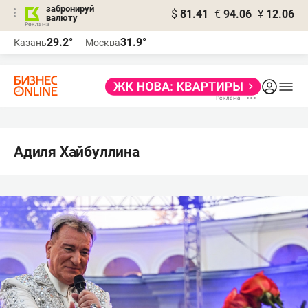
забронируй
$
81.41
€
94.06
¥
12.06
валюту
29.2°
31.9°
Казань
Москва
Адиля Хайбуллина