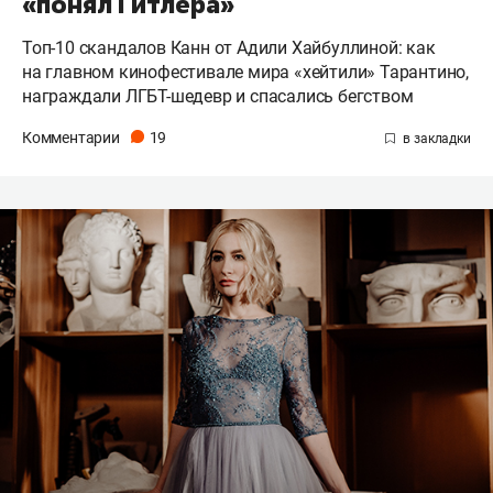
«понял Гитлера»
Топ-10 скандалов Канн от Адили Хайбуллиной: как
на главном кинофестивале мира «хейтили» Тарантино,
награждали ЛГБТ-шедевр и спасались бегством
Комментарии
19