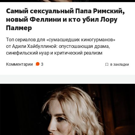
Самый сексуальный Папа Римский,
новый Феллини и кто убил Лору
Палмер
Топ сериалов для «сумасшедших киногурманов»
от Адили Хайбуллиной: опустошающая драма,
синефильский нуар и критический реализм
Комментарии
3