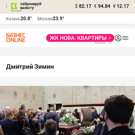
забронируй
$
82.17
€
94.84
¥
12.17
валюту
20.8°
23.9°
Казань
Москва
Дмитрий Зимин