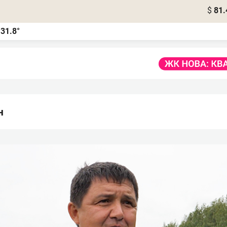
$
81.
31.8°
а
н