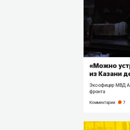
«Можно уст
из Казани д
Экс-офицер МВД Ал
фронта
Комментарии
7