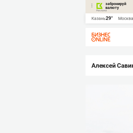
забронируй
валюту
29°
Казань
Москв
Алексей Сави