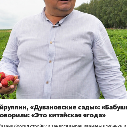
йруллин, «Дувановские сады»: «Бабуш
говорили: «Это китайская ягода»
Казани бросил стройку и занялся выращиванием клубники и