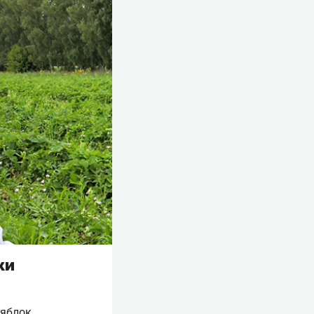
ки
 яблок