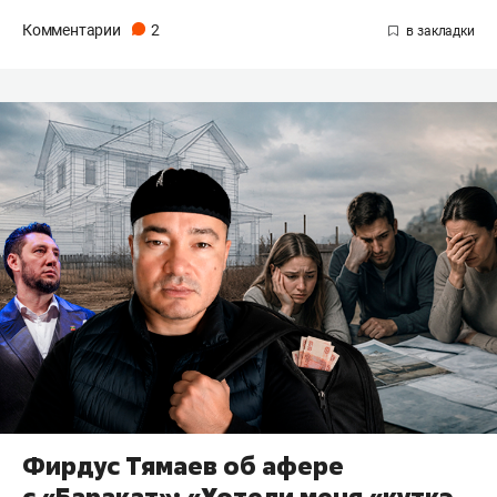
Комментарии
2
Фирдус Тямаев об афере
с «Баракат»: «Хотели меня «күткә