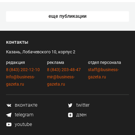
еще публикации
контакты
Казань, Лобачевского 10, корпус 2
редакция
реклама
отдел персонала
8 (843) 202-12-10
8 (843) 203-48-47
staff@business-
info@business-
mir@business-
gazeta.ru
gazeta.ru
gazeta.ru
вконтакте
twitter
telegram
дзен
youtube