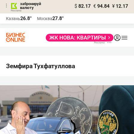
забронируй
$
82.17
€
94.84
¥
12.17
валюту
26.8°
27.8°
Казань
Москва
Земфира Тухфатуллова