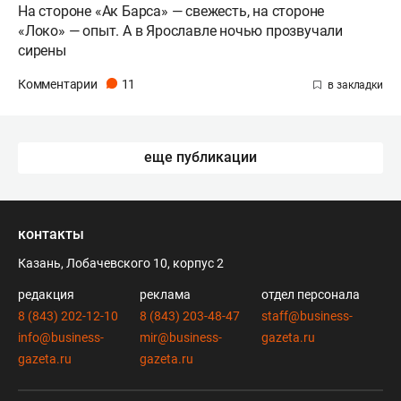
На стороне «Ак Барса» — свежесть, на стороне
«Локо» — опыт. А в Ярославле ночью прозвучали
сирены
Комментарии
11
еще публикации
контакты
Казань, Лобачевского 10, корпус 2
редакция
реклама
отдел персонала
8 (843) 202-12-10
8 (843) 203-48-47
staff@business-
info@business-
mir@business-
gazeta.ru
gazeta.ru
gazeta.ru