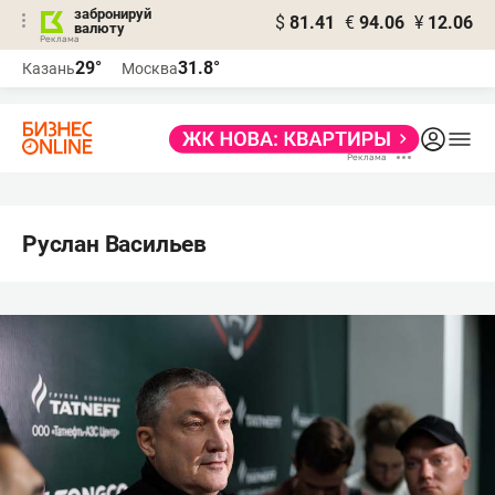
забронируй
$
81.41
€
94.06
¥
12.06
валюту
29°
31.8°
Казань
Москва
Руслан Васильев