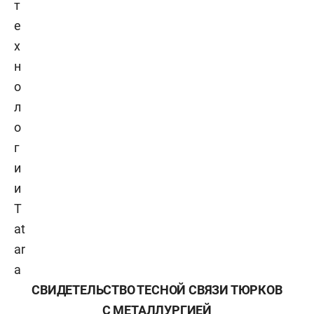
т
е
х
н
о
л
о
г
и
и
T
at
ar
a
СВИДЕТЕЛЬСТВО ТЕСНОЙ СВЯЗИ ТЮРКОВ
С МЕТАЛЛУРГИЕЙ