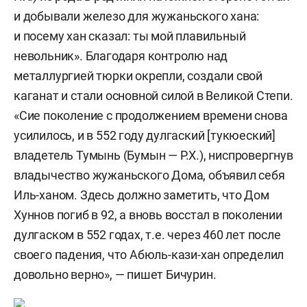
и добывали железо для жужаньского хана:
и посему хан сказал: ты мой плавильный
невольник». Благодаря контролю над
металлургией тюрки окрепли, создали свой
каганат и стали основной силой в Великой Степи.
«Сие поколение с продолжением времени снова
усилилось, и в 552 году дулгаский [тукюеский]
владетель Тумынь (Бумын — Р.Х.), ниспровергнув
владычество жужаньского Дома, объявил себя
Иль-ханом. Здесь должно заметить, что Дом
Хуннов погиб в 92, а вновь восстал в поколении
дулгаском в 552 годах, т.е. через 460 лет после
своего падения, что Абюль-кази-хан определил
довольно верно», — пишет Бичурин.