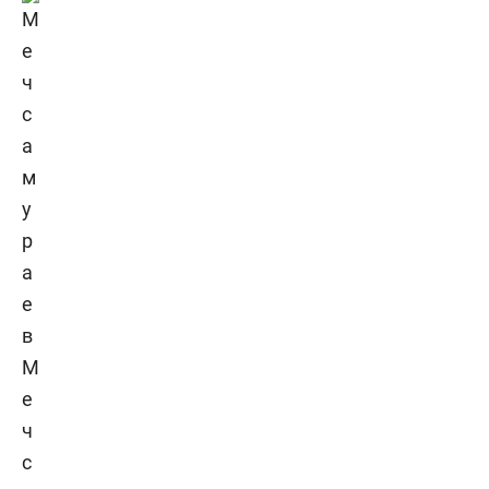
М
е
ч
с