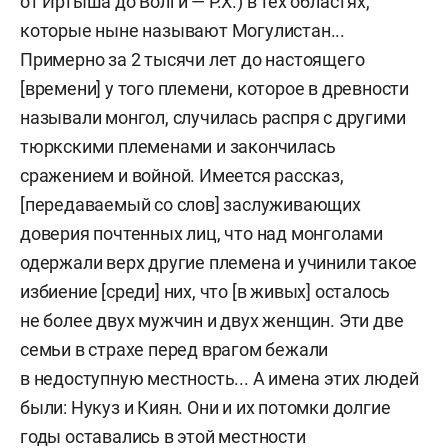
от Иртыша до Волги — Р.Х.) в тех областях,
которые ныне называют Могулистан...
Примерно за 2 тысячи лет до настоящего
[времени] у того племени, которое в древности
называли монгол, случилась распря с другими
тюркскими племенами и закончилась
сражением и войной. Имеется рассказ,
[передаваемый со слов] заслуживающих
доверия почтенных лиц, что над монголами
одержали верх другие племена и учинили такое
избиение [среди] них, что [в живых] осталось
не более двух мужчин и двух женщин. Эти две
семьи в страхе перед врагом бежали
в недоступную местность... А имена этих людей
были: Нукуз и Киян. Они и их потомки долгие
годы оставались в этой местности