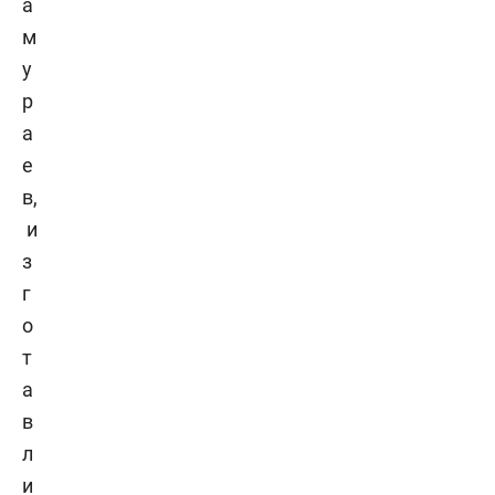
а
м
у
р
а
е
в,
и
з
г
о
т
а
в
л
и