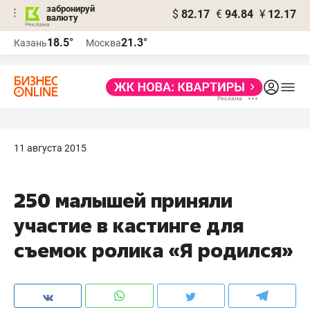
забронируй
$
82.17
€
94.84
¥
12.17
валюту
18.5°
21.3°
Казань
Москва
11 августа 2015
250 малышей приняли
участие в кастинге для
съемок ролика «Я родился»