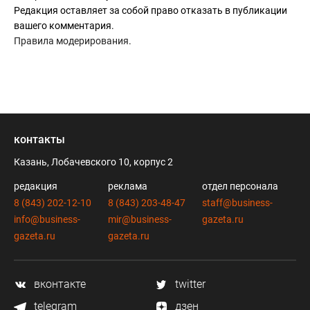
Редакция оставляет за собой право отказать в публикации
вашего комментария.
Правила модерирования
.
контакты
Казань, Лобачевского 10, корпус 2
редакция
реклама
отдел персонала
8 (843) 202-12-10
8 (843) 203-48-47
staff@business-
info@business-
mir@business-
gazeta.ru
gazeta.ru
gazeta.ru
вконтакте
twitter
telegram
дзен