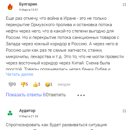
Булгарин
9 Марта
10:51
Еще раз отмечу, что война в Иране - это не только
перекрытие Ормузского пролива и остановка потока
нефти через него, что в какой-то степени выгодно для
России. Но и перекрытие потока санкционных товаров с
Запада через южный коридор в Россию. А через него в
Россию шли как раз те самые запчасти, станки,
микрочипы, лекарства и т.д. Это то, что не могли провести
через восточный коридор через Китай. Схема была
простой. Товары оплачивались через банки Дубая и
Читать далее
проходили через порты Ирана, а далее сухопутным путем
по Ирану и через Каспий до России. А наиболее важные
0
5
3
1
эмодзи
товары, типа микрочипов или запчастей шли уже по
Ответить
воздушному пути из ОАЭ и до России через фирм-
Показать ответы 6
посредников. Не зря же в Дубае накопилось почти 200
тыс. россиян.
Аудитор
9 Марта
21:36
И еще. Из-за роста цен на нефть вся мировая экономика
Спрогнозировать как будет развиваться ситуация
не встанет. Вот такие данные об энергетики Китая, как