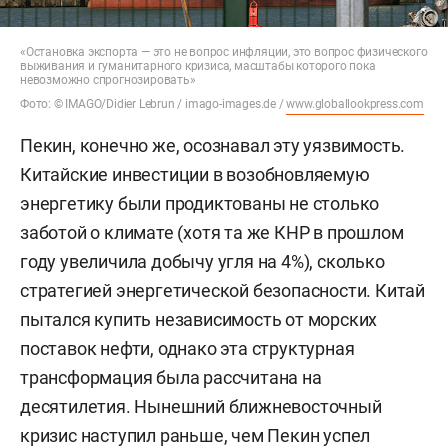
«Остановка экспорта — это не вопрос инфляции, это вопрос физического
выживания и гуманитарного кризиса, масштабы которого пока
невозможно спрогнозировать»
Фото: © IMAGO/Didier Lebrun / imago-images.de /
www.globallookpress.com
Пекин, конечно же, осознавал эту уязвимость.
Китайские инвестиции в возобновляемую
энергетику были продиктованы не столько
заботой о климате (хотя та же КНР в прошлом
году увеличила добычу угля на 4%), сколько
стратегией энергетической безопасности. Китай
пытался купить независимость от морских
поставок нефти, однако эта структурная
трансформация была рассчитана на
десятилетия. Нынешний ближневосточный
кризис наступил раньше, чем Пекин успел