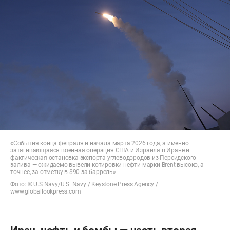
«События конца февраля и начала марта 2026 года, а именно —
затягивающаяся военная операция США и Израиля в Иране и
фактическая остановка экспорта углеводородов из Персидского
залива — ожидаемо вывели котировки нефти марки Brent высоко, а
точнее, за отметку в $90 за баррель»
Фото: © U.S Navy/U.S. Navy / Keystone Press Agency /
www.globallookpress.com