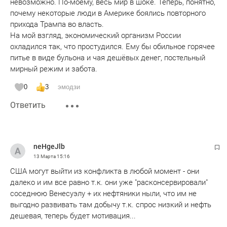
невозможно. По-моему, весь мир в шоке. Теперь, понятно,
основной мировой производственной площадки. Вот
почему некоторые люди в Америке боялись повторного
энергетическая структура производства электроэнергии
прихода Трампа во власть.
Китая на 2024 год. ТЭС – 63,2%, ГЭС – 14,1%, АЭС – 4,5%,
На мой взгляд, экономический организм России
ВЭС – 9,8%, СЭС – 8,3%. Доля сырой нефти в общем
охладился так, что простудился. Ему бы обильное горячее
производстве первичной энергии составила – 6,1%. И если
питье в виде бульона и чая дешёвых денег, постельный
цена сырой нефти поднимется даже в два или в три раза,
мирный режим и забота.
то это не катастрофа для экономики Китая. Она поднимет
цены на свои товары в соответствии с приведенными
0
3
эмодзи
цифрами, а это примерно процентов так на 15-30%. Россия
Ответить
будет тоже покупать товары из Китая по таким же ценам.
И в принципе вся мировая экономика приспособится к
новым ценам, если все это будет надолго. В свое время
цена на нефть было и 10-20 долларов за баррель. И цены
neHgeJlb
на многие товары были тоже иными. Но есть и некая
13 Марта
15:16
выгода от такого повышения цены на нефть. По-простому,
США могут выйти из конфликта в любой момент - они
меньше будут ездить на авто, на самолетах и поездах. А
далеко и им все равно т.к. они уже "расконсервировали"
значит меньше выбросов в атмосферу. Пора будет
соседнюю Венесуэлу + их нефтяники ныли, что им не
отвыкать в магазин за булочкой ездит на авто,
выгодно развивать там добычу т.к. спрос низкий и нефть
пожирающий бензин отравляющий воздух.
дешевая, теперь будет мотивация...