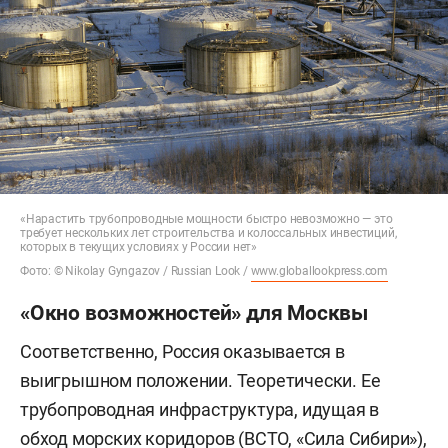
«Нарастить трубопроводные мощности быстро невозможно — это
требует нескольких лет строительства и колоссальных инвестиций,
которых в текущих условиях у России нет»
Фото: © Nikolay Gyngazov / Russian Look /
www.globallookpress.com
«Окно возможностей» для Москвы
Соответственно, Россия оказывается в
выигрышном положении. Теоретически. Ее
трубопроводная инфраструктура, идущая в
обход морских коридоров (ВСТО, «Сила Сибири»),