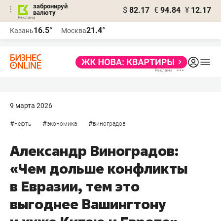
забронируй
$
82.17
€
94.84
¥
12.17
валюту
16.5°
21.4°
Казань
Москва
9 марта 2026
#
#
#
нефть
экономика
виноградов
Александр Виноградов:
«Чем дольше конфликты
в Евразии, тем это
выгоднее Вашингтону