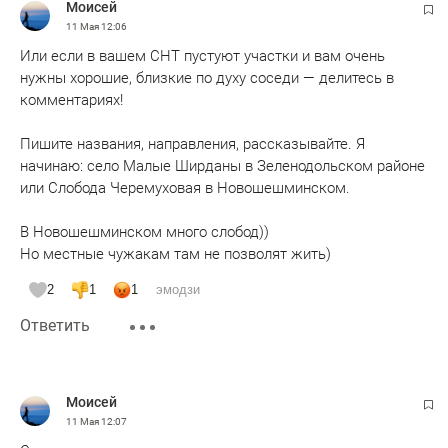
Moисeй
11 Мая
12:06
Или если в вашем СНТ пустуют участки и вам очень
нужны хорошие, близкие по духу соседи — делитесь в
комментариях!
Пишите названия, направления, рассказывайте. Я
начинаю: село Малые Ширданы в Зеленодольском районе
или Слобода Черемуховая в Новошешминском.
В Новошешминском много слобод))
Но местные чужакам там не позволят жить)
2
1
1
эмодзи
Ответить
Moисeй
11 Мая
12:07