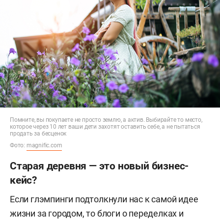
Помните, вы покупаете не просто землю, а актив. Выбирайте то место,
которое через 10 лет ваши дети захотят оставить себе, а не пытаться
продать за бесценок
Фото:
magnific.com
Старая деревня — это новый бизнес-
кейс?
Если глэмпинги подтолкнули нас к самой идее
жизни за городом, то блоги о переделках и