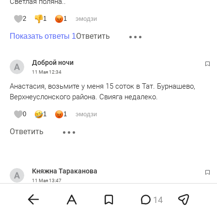
Светлая поляна..
2
1
1
эмодзи
Ответить
Показать ответы 1
Доброй ночи
11 Мая
12:34
Анастасия, возьмите у меня 15 соток в Тат. Бурнашево,
Верхнеуслонского района. Свияга недалеко.
0
1
1
эмодзи
Ответить
Княжна Тараканова
11 Мая
13:47
Статья, конечно, позитивная и оптимистичная. Но за этим
14
не сказано многого:
в косметический ремонт полувекового сруба придется