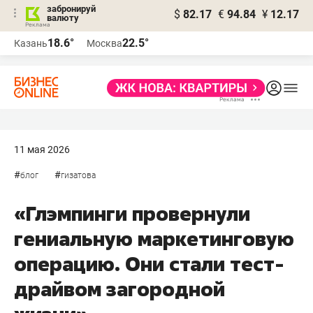
забронируй
$
82.17
€
94.84
¥
12.17
валюту
18.6°
22.5°
Казань
Москва
11 мая 2026
#
#
блог
гизатова
«Глэмпинги провернули
гениальную маркетинговую
операцию. Они стали тест-
драйвом загородной