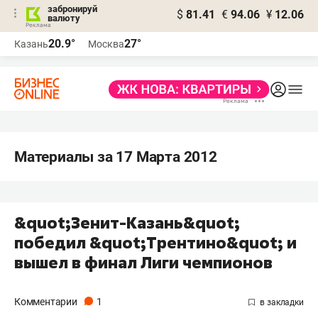
забронируй
$
81.41
€
94.06
¥
12.06
валюту
20.9°
27°
Казань
Москва
Материалы за 17 Марта 2012
&quot;Зенит-Казань&quot;
победил &quot;Трентино&quot; и
вышел в финал Лиги чемпионов
Комментарии
1