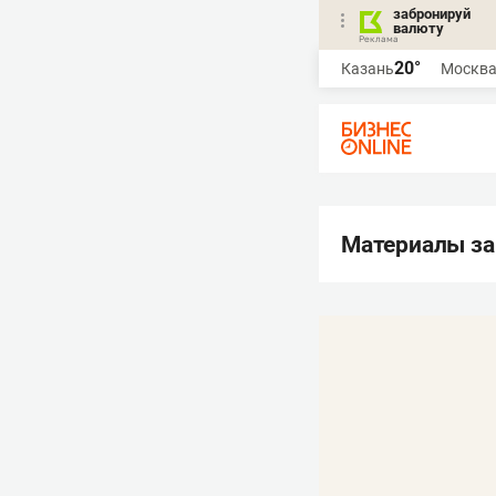
забронируй
валюту
20°
Казань
Москв
Материалы за