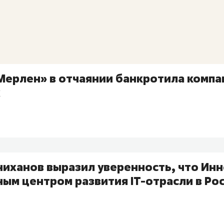
 Мерлен» в отчаянии банкротила комп
х
ниханов выразил уверенность, что Ин
ным центром развития IT-отрасли в Ро