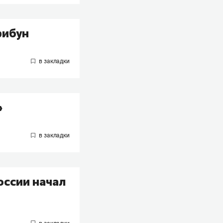
рибун
»
оссии начал