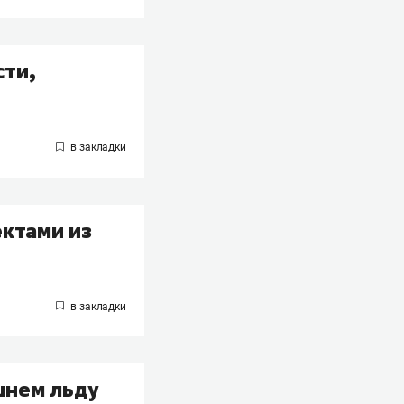
сти,
ктами из
шнем льду