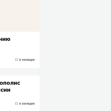
анию
нополис
ссии