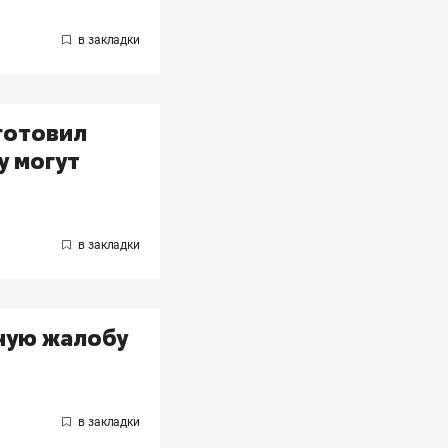
готовил
у могут
ную жалобу