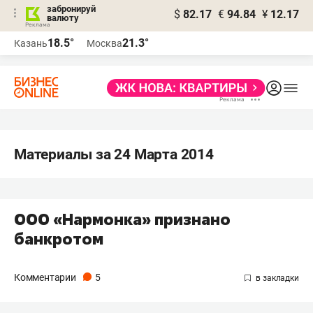
забронируй
$
82.17
€
94.84
¥
12.17
валюту
18.5°
21.3°
Казань
Москва
Материалы за 24 Марта 2014
ООО «Нармонка» признано
банкротом
Комментарии
5