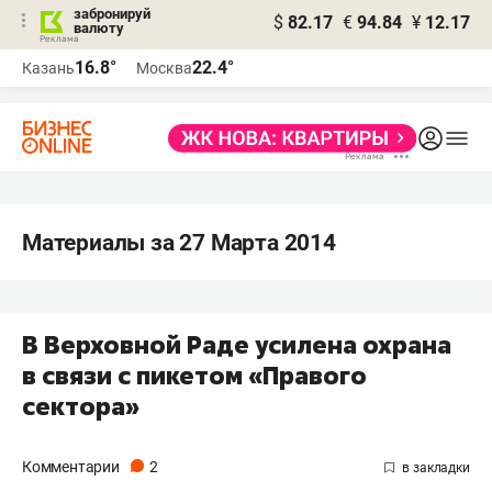
забронируй
$
82.17
€
94.84
¥
12.17
валюту
16.8°
22.4°
Казань
Москва
Материалы за 27 Марта 2014
В Верховной Раде усилена охрана
в связи с пикетом «Правого
сектора»
Комментарии
2