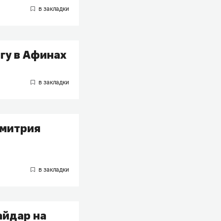
гу в Афинах
Дмитрия
айдар на