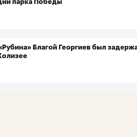
ции парка Победы
Рубина» Благой Георгиев был задержа
Колизее