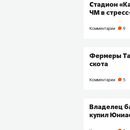
Стадион «Ка
ЧМ в стрес
Комментарии
9
Фермеры Та
скота
Комментарии
5
Владелец б
купил Юниа