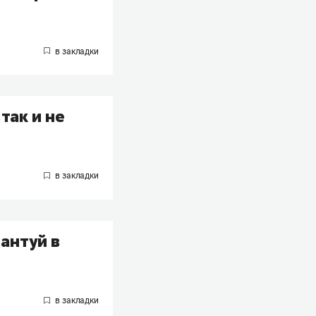
так и не
антуй в