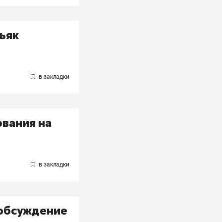
ьяк
ования на
 обсуждение