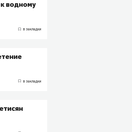
 к водному
етение
етисян