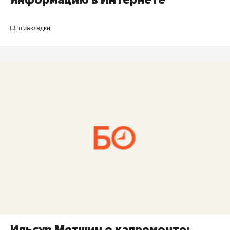
Ильсур Метшин о капремонте: