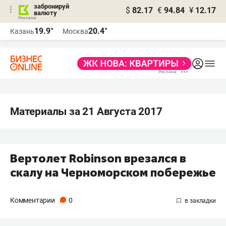
забронируй
$
82.17
€
94.84
¥
12.17
валюту
19.9°
20.4°
Казань
Москва
Материалы за 21 Августа 2017
Вертолет Robinson врезался в
скалу на Черноморском побережье
Комментарии
0