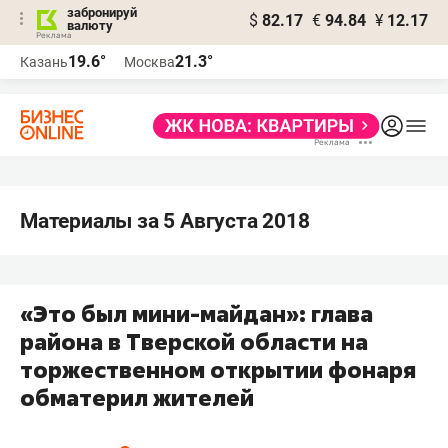
забронируй
$
82.17
€
94.84
¥
12.17
валюту
19.6°
21.3°
Казань
Москва
Материалы за 5 Августа 2018
«Это был мини-майдан»: глава
района в Тверской области на
торжественном открытии фонаря
обматерил жителей