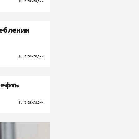
реблении
нефть