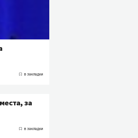
а
места, за