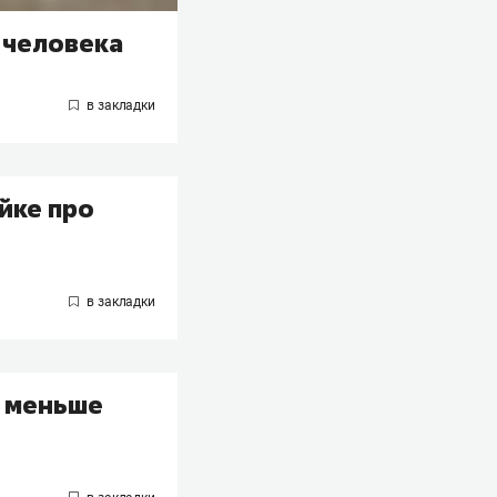
 человека
йке про
, меньше