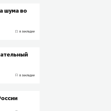
а шума во
вательный
России