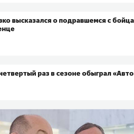
зко высказался о подравшемся с бойц
енце
 четвертый раз в сезоне обыграл «Авт