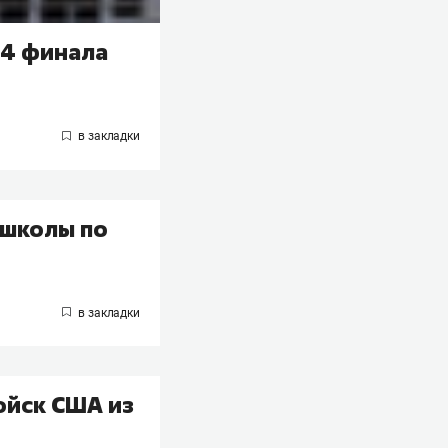
/4 финала
 школы по
ойск США из