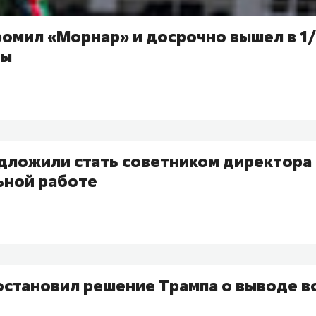
ромил «Морнар» и досрочно вышел в 1
пы
едложили стать советником директора
ьной работе
остановил решение Трампа о выводе в