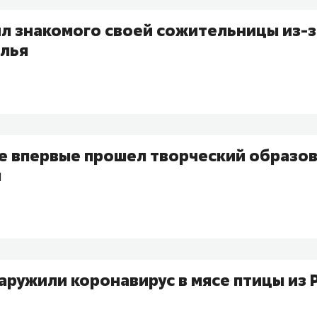
л знакомого своей сожительницы из-з
олья
не впервые прошел творческий образо
м
аружили коронавирус в мясе птицы из 