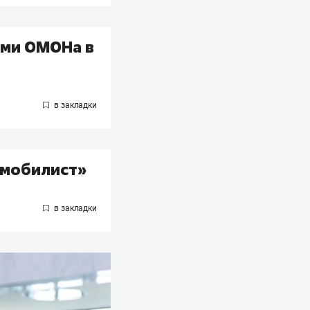
ами ОМОНа в
омобилист»