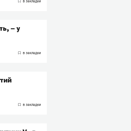
ь, – у
ятий