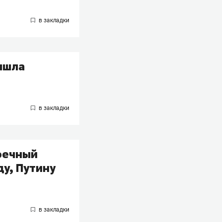
ышла
коечный
ду, Путину