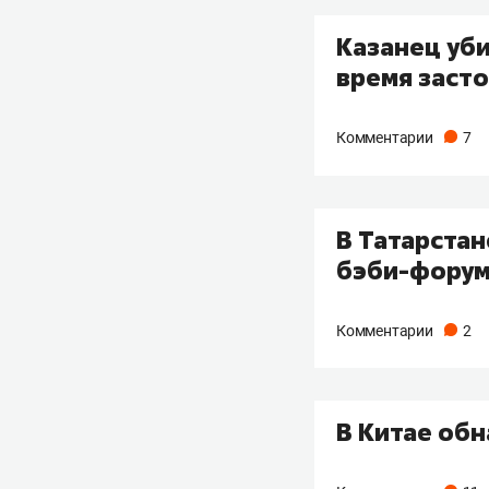
Казанец уби
время заст
Комментарии
7
В Татарста
бэби-фору
Комментарии
2
В Китае обн