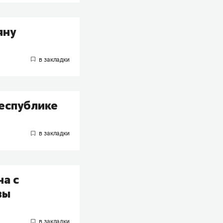
яну
республике
а с
вы