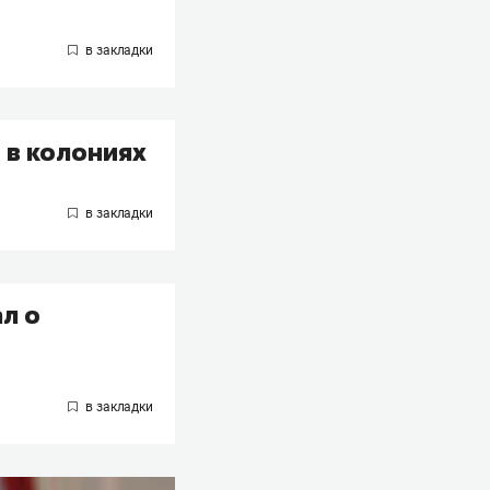
 в колониях
л о