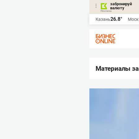
забронируй
валюту
26.8°
Казань
Моск
Материалы за