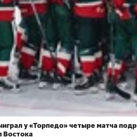
ыиграл у «Торпедо» четыре матча под
л Востока