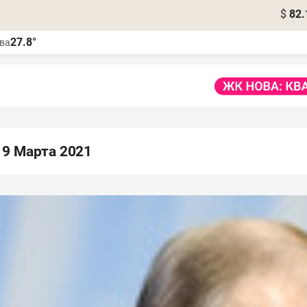
$
82.
27.8°
ва
 9 Марта 2021