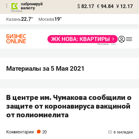
забронируй
$
82.17
€
94.84
¥
12.17
валюту
22.7°
19°
Казань
Москва
Материалы за 5 Мая 2021
В центре им. Чумакова сообщили о
защите от коронавируса вакциной
от полиомиелита
Комментарии
20