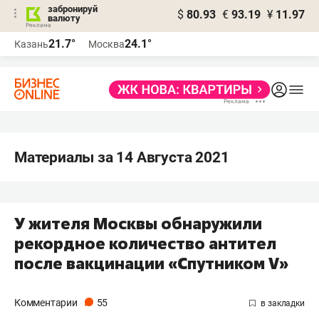
забронируй
$
80.93
€
93.19
¥
11.97
валюту
21.7°
24.1°
Казань
Москва
Материалы за 14 Августа 2021
У жителя Москвы обнаружили
рекордное количество антител
после вакцинации «Спутником V»
Комментарии
55