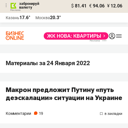
забронируй
$
81.41
€
94.06
¥
12.06
валюту
17.6°
20.3°
Казань
Москва
Материалы за 24 Января 2022
Макрон предложит Путину «путь
деэскалации» ситуации на Украине
Комментарии
19