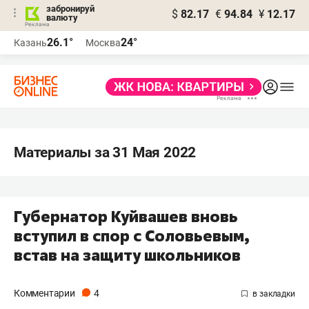
забронируй
$
82.17
€
94.84
¥
12.17
валюту
26.1°
24°
Казань
Москва
Материалы за 31 Мая 2022
Губернатор Куйвашев вновь
вступил в спор с Соловьевым,
встав на защиту школьников
Комментарии
4