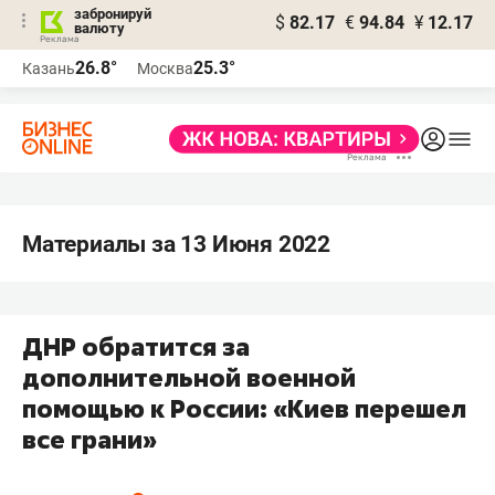
забронируй
$
82.17
€
94.84
¥
12.17
валюту
26.8°
25.3°
Казань
Москва
Материалы за 13 Июня 2022
ДНР обратится за
дополнительной военной
помощью к России: «Киев перешел
все грани»