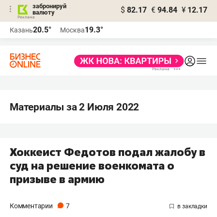
забронируй
$
82.17
€
94.84
¥
12.17
валюту
20.5°
19.3°
Казань
Москва
Материалы за 2 Июля 2022
Хоккеист Федотов подал жалобу в
суд на решение военкомата о
призыве в армию
Комментарии
7