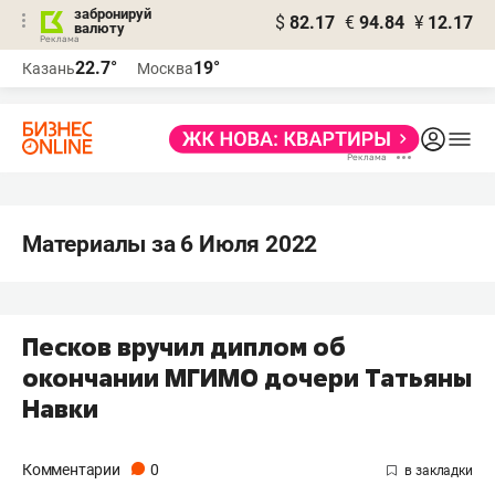
забронируй
$
82.17
€
94.84
¥
12.17
валюту
22.7°
19°
Казань
Москва
Материалы за 6 Июля 2022
Песков вручил диплом об
окончании МГИМО дочери Татьяны
Навки
Комментарии
0