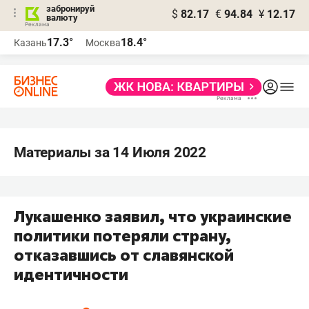
забронируй
$
82.17
€
94.84
¥
12.17
валюту
17.3°
18.4°
Казань
Москва
Материалы за 14 Июля 2022
Лукашенко заявил, что украинские
политики потеряли страну,
отказавшись от славянской
идентичности