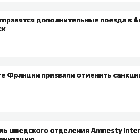
тправятся дополнительные поезда в А
ск
те Франции призвали отменить санкци
ь шведского отделения Amnesty Inter
ганизацию