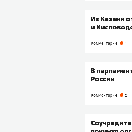
Из Казани о
и Кисловод
Комментарии
1
В парламен
России
Комментарии
2
Соучредител
покинул ор