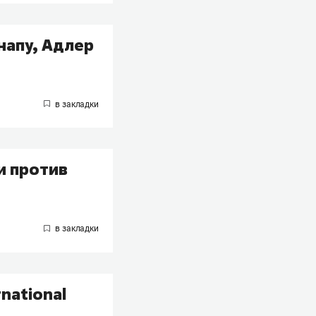
напу, Адлер
и против
national