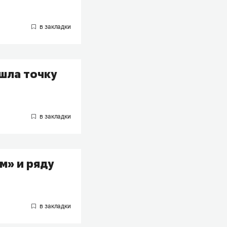
шла точку
м» и ряду