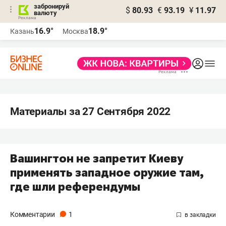
забронируй
$
80.93
€
93.19
¥
11.97
валюту
16.9°
18.9°
Казань
Москва
Материалы за 27 Сентября 2022
Вашингтон не запретит Киеву
применять западное оружие там,
где шли референдумы
Комментарии
1