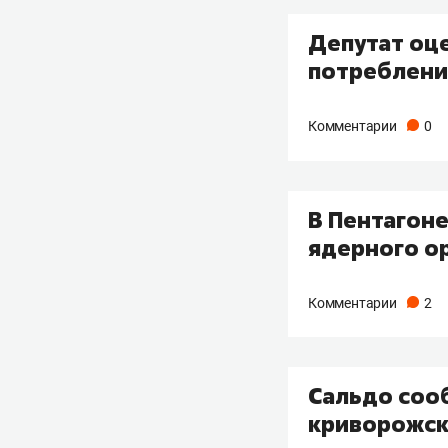
Депутат оц
потребление
Комментарии
0
В Пентагон
ядерного о
Комментарии
2
Сальдо сооб
криворожск