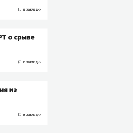
РТ о срыве
ия из