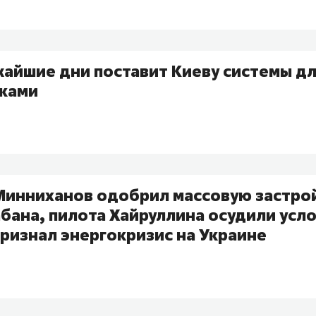
жайшие дни поставит Киеву системы дл
ками
 Минниханов одобрил массовую застрой
бана, пилота Хайруллина осудили усл
ризнал энергокризис на Украине