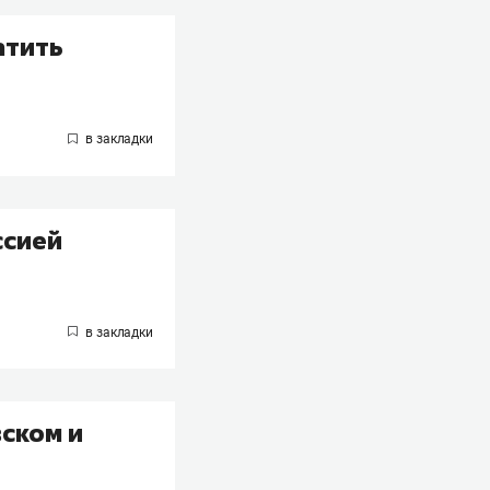
атить
ссией
вском и