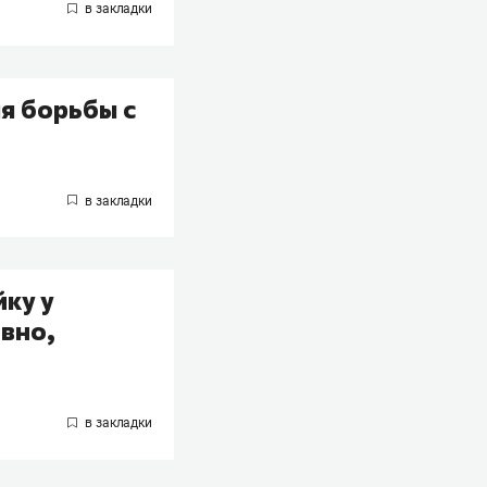
я борьбы с
ку у
овно,