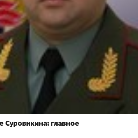
е Суровикина: главное